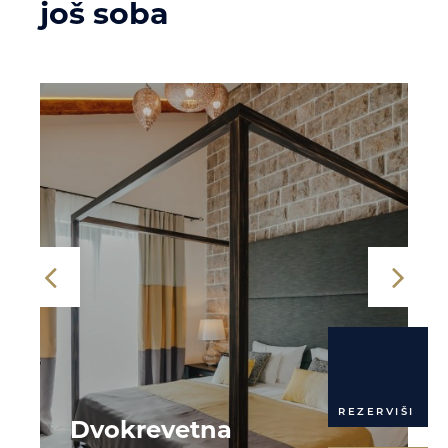
još soba
REZERVIŠI
Dvokrevetna