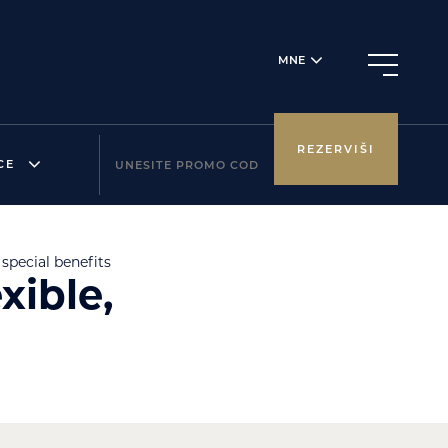
MNE
REZERVIŠI
CE
 special benefits
xible,