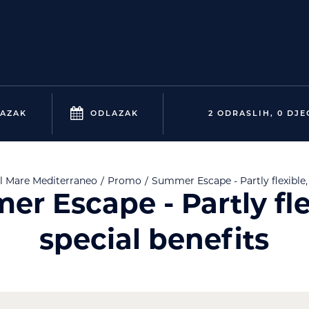
AZAK
ODLAZAK
2 ODRASLIH, 0 DJE
el Mare
Mediterraneo
Promo
Summer Escape - Partly flexible,
r Escape - Partly fle
special benefits