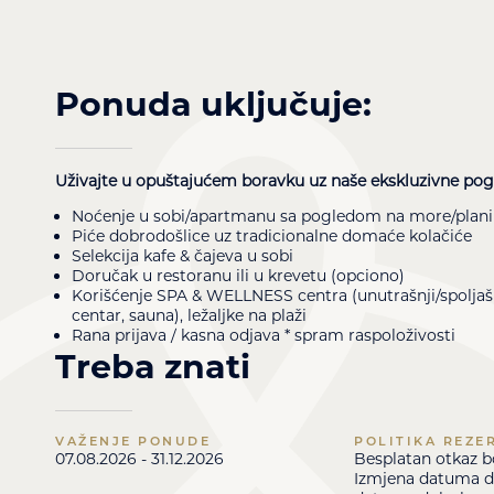
Ponuda uključuje:
Uživajte u opuštajućem boravku uz naše ekskluzivne pog
Noćenje u sobi/apartmanu sa pogledom na more/plan
Piće dobrodošlice uz tradicionalne domaće kolačiće
Selekcija kafe & čajeva u sobi
Doručak u restoranu ili u krevetu (opciono)
Korišćenje SPA & WELLNESS centra (unutrašnji/spoljaš
centar, sauna), ležaljke na plaži
Rana prijava / kasna odjava * spram raspoloživosti
Treba znati
VAŽENJE PONUDE
POLITIKA REZE
07.08.2026 - 31.12.2026
Besplatan otkaz b
Izmjena datuma do