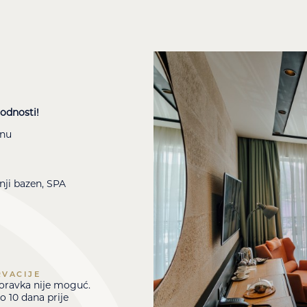
odnosti!
inu
nji bazen, SPA
RVACIJE
oravka nije moguć.
 10 dana prije