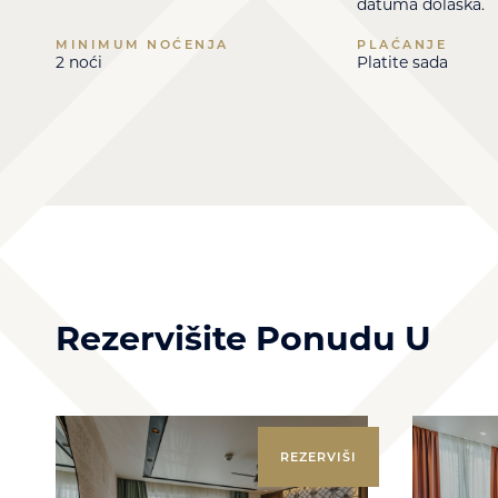
datuma dolaska.
MINIMUM NOĆENJA
PLAĆANJE
2 noći
Platite sada
Rezervišite Ponudu U
REZERVIŠI