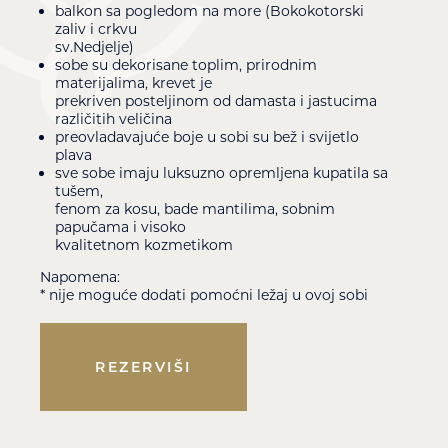
balkon sa pogledom na more (Bokokotorski
zaliv i crkvu
sv.Nedjelje)
sobe su dekorisane toplim, prirodnim
materijalima, krevet je
prekriven posteljinom od damasta i jastucima
različitih veličina
preovladavajuće boje u sobi su bež i svijetlo
plava
sve sobe imaju luksuzno opremljena kupatila sa
tušem,
fenom za kosu, bade mantilima, sobnim
papučama i visoko
kvalitetnom kozmetikom
Napomena:
* nije moguće dodati pomoćni ležaj u ovoj sobi
REZERVIŠI