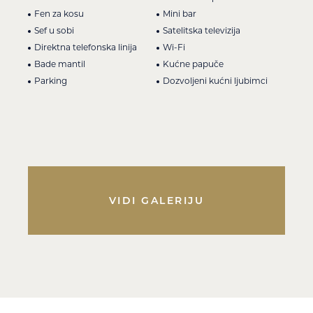
Fen za kosu
Mini bar
Sef u sobi
Satelitska televizija
Direktna telefonska linija
Wi-Fi
Bade mantil
Kućne papuče
Parking
Dozvoljeni kućni ljubimci
VIDI GALERIJU