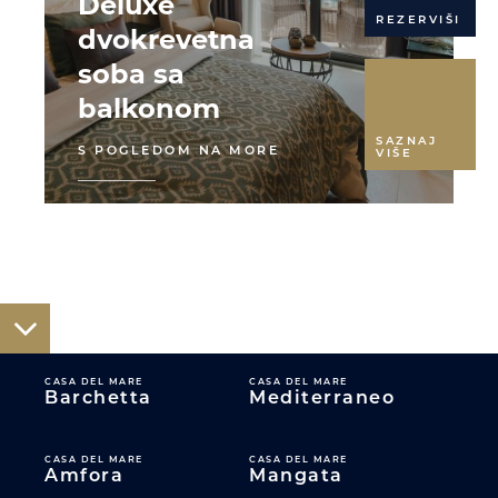
Deluxe
REZERVIŠI
dvokrevetna
soba sa
balkonom
SAZNAJ
S POGLEDOM NA MORE
VIŠE
CASA DEL MARE
CASA DEL MARE
Barchetta
Mediterraneo
CASA DEL MARE
CASA DEL MARE
Amfora
Mangata