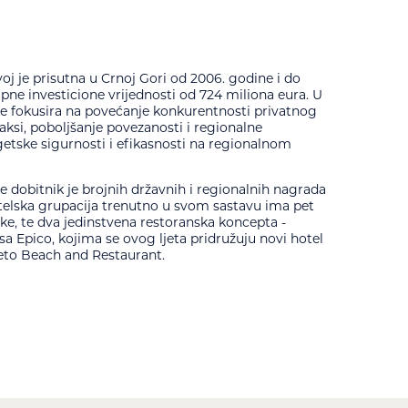
oj je prisutna u Crnoj Gori od 2006. godine i do
upne investicione vrijednosti od 724 miliona eura. U
e fokusira na povećanje konkurentnosti privatnog
aksi, poboljšanje povezanosti i regionalne
getske sigurnosti i efikasnosti na regionalnom
e dobitnik je brojnih državnih i regionalnih nagrada
otelska grupacija trenutno u svom sastavu ima pet
e, te dva jedinstvena restoranska koncepta -
a Epico, kojima se ovog ljeta pridružuju novi hotel
eto Beach and Restaurant.