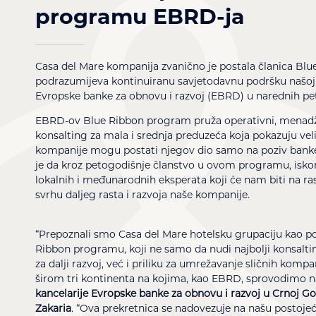
programu EBRD-ja
Casa del Mare kompanija zvanično je postala članica
Blu
podrazumijeva kontinuiranu savjetodavnu podršku našoj 
Evropske banke za obnovu i razvoj (EBRD)
u narednih pe
EBRD-ov Blue Ribbon program​​ pruža
operativni, menadž
konsalting
za mala i srednja preduzeća koja pokazuju velik
kompanije mogu postati njegov dio samo na poziv banke
je da kroz petogodišnje članstvo u ovom programu, iskor
lokalnih i međunarodnih eksperata koji će nam biti na ra
svrhu daljeg rasta i razvoja naše kompanije.
“Prepoznali smo Casa del Mare hotelsku grupaciju kao 
Ribbon programu, koji ne samo da nudi najbolji konsalting
za dalji razvoj, već i priliku za umrežavanje sličnih komp
širom tri kontinenta na kojima, kao EBRD, sprovodimo na
kancelarije Evropske banke za obnovu i razvoj u Crnoj 
Zakaria
. “Ova prekretnica se nadovezuje na našu postoje