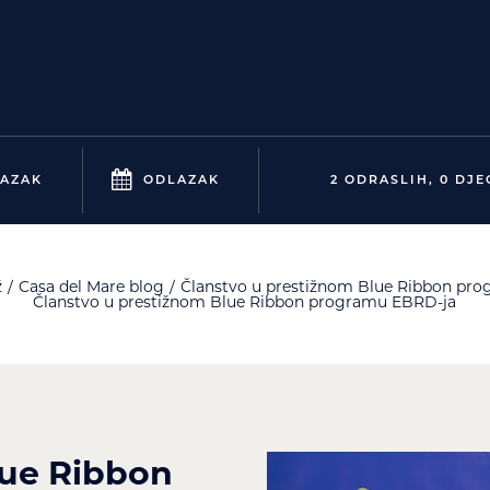
AZAK
ODLAZAK
2 ODRASLIH, 0 DJE
ž
Casa del Mare blog
Članstvo u prestižnom Blue Ribbon pr
Članstvo u prestižnom Blue Ribbon programu EBRD-ja
lue Ribbon