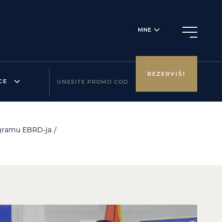
MNE
REZERVIŠI
CE
ogramu EBRD-ja