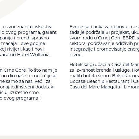
 izvor znanja i iskustva
Evropska banka za obnovu i razv
o dio ovog programa, garant
sada je podržala 81 projekat, uk
panija i brend ispravno
svom radu u Crnoj Gori, EBRD s
 značaja - ove godine
sektora, podržavanje održivih pr
rivijeri, kao i novi
integracije i promovisanje ener
tvaramo Hotel Wulfenia,
nivou.
Hotelska grupacija Casa del Mar
 Crne Gore. To što nam je
za izvrsnost brenda i usluge. H
o dio naše firme, i čiji su
malih hotela širom Boke Kotorsk
 ne samo za nas, već i za
Bocasa Beach & Restaurant i Cas
 onaj jedinstveni dodatak
Casa del Mare Mangata i Limon
mislu, izuzetno smo
dio ovog programa i