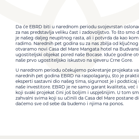
Da će EBRD biti u narednom periodu svojevrstan oslonac i
za nas
predstavlja veliku čast i zadovoljstvo. To što sm
je našeg daljeg neupitnog rasta, ali i potvrda da kao kom
radimo. Narednih pet godina su za nas zbilja od ključnog
otvaramo novi Casa del Mare Mangata hotel na Budvanskoj 
ugostiteljski objekat pored naše Bocase. Iduće godine o
naše prvo ugostiteljsko iskustvo na sjeveru Crne Gore.
U narednom periodu očekujemo pokretanje projekata van
narednih pet godina EBRD na raspolaganju, što je praktičn
eksperti sastavni dio našeg tima, sigurnost je i podsticaj
naše investitore. EBRD je ne samo garant kvaliteta, već i
koji svaki projekat čini još boljim i uspješnijim. U tom s
zahvalni svima koji su učinili da Casa del Mare postane 
daćemo sve od sebe da budemo i njima na ponos.