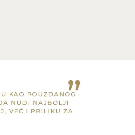
”
IJU KAO POUZDANOG
DA NUDI NAJBOLJI
, VEĆ I PRILIKU ZA
.