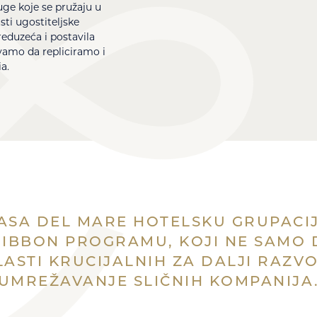
ge koje se pružaju u
ti ugostiteljske
reduzeća i postavila
avamo da repliciramo i
a.
ASA DEL MARE HOTELSKU GRUPAC
IBBON PROGRAMU, KOJI NE SAMO 
ASTI KRUCIJALNIH ZA DALJI RAZVOJ
UMREŽAVANJE SLIČNIH KOMPANIJA