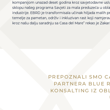
kompanijom unazad deset godina kroz savjetodavne uslu
sklopu našeg programa Savjeti za mala preduzeća u oblas
industrije. EBRD je transformisala učinak hiljada malih p
temelje za pametan, održiv i inkluzivan rast koji namjer
kroz našu dalju saradnju sa Casa del Mare” rekao je Zakari
PREPOZNALI SMO C
PARTNERA BLUE R
KONSALTING IZ OBL