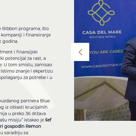
e Ribbon programa
, što
kompaniji i finansiranje
t godina.
ment i finansijski
i potencijal za rast, a
. U tom smislu, zamisao
istimo znanje i ekpertizu
spolaganju za potrebe i u
pouzdanog partnera Blue
 iz oblasti krucijalnih
anija u preko 36 država
šu misiju” istakao je
šef
Gori gospodin Remon
ću saradnju sa