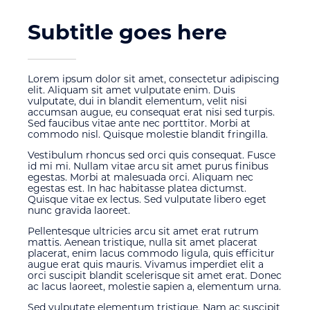
Subtitle goes here
Lorem ipsum dolor sit amet, consectetur adipiscing
elit. Aliquam sit amet vulputate enim. Duis
vulputate, dui in blandit elementum, velit nisi
accumsan augue, eu consequat erat nisi sed turpis.
Sed faucibus vitae ante nec porttitor. Morbi at
commodo nisl. Quisque molestie blandit fringilla.
Vestibulum rhoncus sed orci quis consequat. Fusce
id mi mi. Nullam vitae arcu sit amet purus finibus
egestas. Morbi at malesuada orci. Aliquam nec
egestas est. In hac habitasse platea dictumst.
Quisque vitae ex lectus. Sed vulputate libero eget
nunc gravida laoreet.
Pellentesque ultricies arcu sit amet erat rutrum
mattis. Aenean tristique, nulla sit amet placerat
placerat, enim lacus commodo ligula, quis efficitur
augue erat quis mauris. Vivamus imperdiet elit a
orci suscipit blandit scelerisque sit amet erat. Donec
ac lacus laoreet, molestie sapien a, elementum urna.
Sed vulputate elementum tristique. Nam ac suscipit