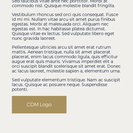
Sed faucibus vitae ante nec porttitor. Morbi at
commodo nisl. Quisque molestie blandit fringilla.
Vestibulum rhoncus sed orci quis consequat. Fusce
id mi mi. Nullam vitae arcu sit amet purus finibus
egestas. Morbi at malesuada orci. Aliquam nec
egestas est. In hac habitasse platea dictumst.
Quisque vitae ex lectus. Sed vulputate libero eget
nunc gravida laoreet.
Pellentesque ultricies arcu sit amet erat rutrum
mattis. Aenean tristique, nulla sit amet placerat
placerat, enim lacus commodo ligula, quis efficitur
augue erat quis mauris. Vivamus imperdiet elit a
orci suscipit blandit scelerisque sit amet erat. Donec
ac lacus laoreet, molestie sapien a, elementum urna.
Sed vulputate elementum tristique. Nam ac suscipit
lacus. Quisque ac posuere neque. Suspendisse
potenti.
CDM Logo