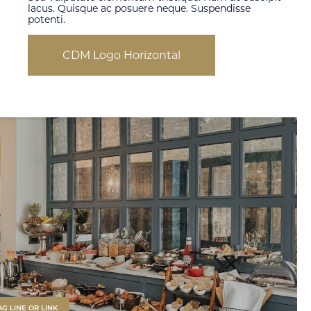
lacus. Quisque ac posuere neque. Suspendisse
potenti.
CDM Logo Horizontal
AG LINE OR LINK